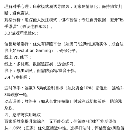
理解对手心理：庄家模式易诱导跟风，闲家易情绪化；保持独立判
断，避免盲从。
观察分析：追踪他人投注模式，但不盲信；专注自身数据，避开“热
手谬误”（假设连胜永续）。
3.3 游戏环境优化：
信誉赌场选择：优先有牌照平台（如澳门/拉斯维加斯实体，或合法
线上如Evolution Gaming），确保公平。
线上 vs. 线下：
线上：多优惠、数据追踪易，适合练习。
线下：氛围刺激，但需防酒精/噪音干扰。
3.4 节奏把握：
适时停手：连赢3-5局或盈利目标（如总资金10%）后退出；连输2-
3局观察一轮。
动态调整：牌路变（如从长龙转短路）时减注或切换策略，防追涨
杀跌。
四、总结与实用建议
百家乐胜率提升靠综合：无万能公式，但策略+纪律可将期望值
从-1.06%（庄家）优化至接近中性。选择打法时，评估资金/风险偏