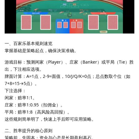
一、百家乐基本规则速览
掌握基础是策略起点，确保决策准确。
游戏目标：预测闲家（Player）、庄家（Banker）或平局（Tie）胜
出，下注相应选项。
牌面计算：A=1点，2-9=面值，10/J/Q/K=0点；总点数取个位（如
7+8=15→5点）。
下注选择：
闲家：赔率1:1。
庄家：赔率1:0.95（扣佣金）。
平局：赔率1:8（高风险高回报）。
这些规则简单明了，快速上手后即可应用策略。
二、胜率提升的核心原则
策略前，先固本：资金与心态是长期盈利基石。