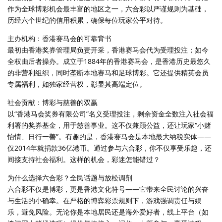
作为全球博彩机会最丰富的地区之一，六合彩以严谨规则为基础，
历经六个世纪的信用积累，确保每位玩家公平对待。
主办机构：香港赛马会的可靠背书
最初由香港奖券管理局负责开采，香港赛马会代为受理投注；如今
全权由后者操办。成立于1884年的香港赛马会，是香港历史最悠久
的非营利组织，同时垄断本地赛马和足球博彩。它还提供精英会员
专属福利，如独家经营权，彰显其高端定位。
社会贡献：博彩与慈善的双赢
以“香港马会奖券有限公司”名义受理投注，剩余资金全数注入社会福
利署的奖券基金，用于慈善事业。这不仅兼顾公益，还让玩家“小赌
怡情、日行一善”。有趣的是，香港赛马会是本地最大纳税实体——
仅2014年就捐款36亿港币。通过参与六合彩，你不仅享受乐趣，还
间接支持社会福利。这样的机会，彩迷怎能错过？
为什么选择六合彩？全民话题与放松调剂
六合彩不仅是博彩，更是香港文化符号——它带来全民讨论的兴奋
与生活的小确幸。在严格的博弈彩票规则下，游戏强调责任与娱
乐，避免风险。无论你是本地居民还是海外爱好者，线上平台（如