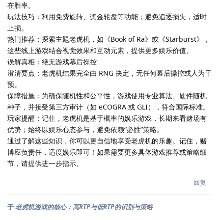
在胜率。
玩法技巧：利用免费旋转、奖金轮盘等功能；避免追逐损失，适时
止损。
热门推荐：探索主题老虎机，如《Book of Ra》或《Starburst》，
这些线上游戏结合视觉效果和互动元素，提供更多娱乐价值。
误解真相：绝无游戏幕后操控
澄清要点：老虎机结果完全由 RNG 决定，无任何幕后操控或人为干
预。
保障措施：为确保随机性和公平性，游戏使用专业算法、硬件随机
种子，并接受第三方审计（如 eCOGRA 或 GLI），符合国际标准。
玩家提醒：记住，老虎机是基于概率的娱乐游戏，长期来看赌场有
优势；始终以娱乐心态参与，避免依赖“必胜”策略。
通过了解这些知识，你可以更自信地享受老虎机的乐趣。记住，赌
博应负责任，适度娱乐即可！如果需要更多具体游戏推荐或策略细
节，请提供进一步指示。
回复
于
老虎机游戏的核心：高RTP与低RTP的识别与策略