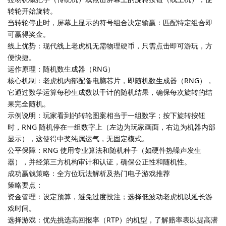
转轮开始旋转。
当转轮停止时，屏幕上显示的符号组合决定输赢：匹配特定组合即
可赢得奖金。
线上优势：现代线上老虎机无需物理硬币，只需点击即可游玩，方
便快捷。
运作原理：随机数生成器（RNG）
核心机制：老虎机内部配备电脑芯片，即随机数生成器（RNG），
它通过数学运算每秒生成数以千计的随机结果，确保每次旋转的结
果完全随机。
示例说明：玩家看到的转轮图案相当于一组数字；按下旋转按钮
时，RNG 随机停在一组数字上（左边为玩家画面，右边为机器内部
显示），这使得中奖纯属运气，无固定模式。
公平保障：RNG 使用专业算法和随机种子（如硬件热噪声发生
器），并经第三方机构审计和认证，确保公正性和随机性。
成功赢钱策略：全方位玩法解析及热门电子游戏推荐
策略要点：
资金管理：设定预算，避免过度投注；选择低波动老虎机以延长游
戏时间。
选择游戏：优先挑选高回报率（RTP）的机型，了解赔率表以提高潜