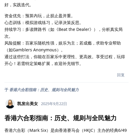
好，实践迭代。
资金优先：预算内玩，止损止盈并重。
心态训练：模拟游戏练习，记录决策反思。
持续学习：多读牌路书（如《Beat the Dealer》），分析真实局
次。
风险提醒：百家乐随机性强，娱乐为主；若成瘾，求助专业帮助
（如Gamblers Anonymous）。
通过这些打法，你能在百家乐中更理性、更高效。享受过程，玩得
开心！若需特定策略扩展，欢迎补充细节。
回复
于
香港六合彩指南：历史、规则与全民魅力
凯发出美女
2025年9月22日
香港六合彩指南：历史、规则与全民魅力
香港六合彩（Mark Six）是由香港赛马会（HKJC）主办的经典6/49