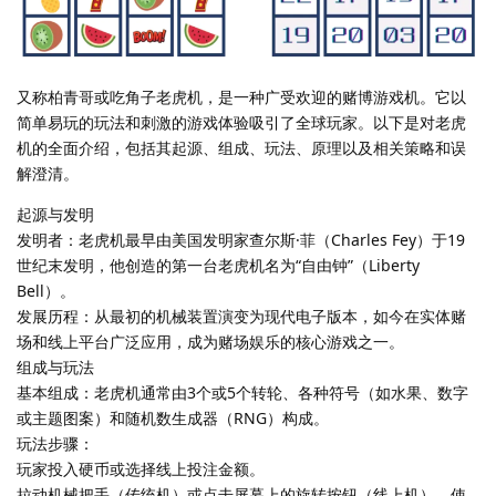
又称柏青哥或吃角子老虎机，是一种广受欢迎的赌博游戏机。它以
简单易玩的玩法和刺激的游戏体验吸引了全球玩家。以下是对老虎
机的全面介绍，包括其起源、组成、玩法、原理以及相关策略和误
解澄清。
起源与发明
发明者：老虎机最早由美国发明家查尔斯·菲（Charles Fey）于19
世纪末发明，他创造的第一台老虎机名为“自由钟”（Liberty
Bell）。
发展历程：从最初的机械装置演变为现代电子版本，如今在实体赌
场和线上平台广泛应用，成为赌场娱乐的核心游戏之一。
组成与玩法
基本组成：老虎机通常由3个或5个转轮、各种符号（如水果、数字
或主题图案）和随机数生成器（RNG）构成。
玩法步骤：
玩家投入硬币或选择线上投注金额。
拉动机械把手（传统机）或点击屏幕上的旋转按钮（线上机），使