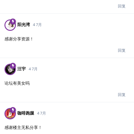
回复
阳光湾
4 7月
感谢分享资源！
回复
汪宇
4 7月
论坛有美女吗
回复
咖啡跑腿
4 7月
感谢楼主无私分享！