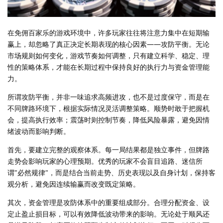
在免佣百家乐的游戏环境中，许多玩家往往将注意力集中在短期输
赢上，却忽略了真正决定长期表现的核心因素——攻防平衡。无论
市场规则如何变化，游戏节奏如何调整，只有建立科学、稳定、理
性的策略体系，才能在长期过程中保持良好的执行力与资金管理能
力。
所谓攻防平衡，并非一味追求高频进攻，也不是过度保守，而是在
不同牌路环境下，根据实际情况灵活调整策略。顺势时敢于把握机
会，提高执行效率；震荡时则控制节奏，降低风险暴露，避免因情
绪波动而影响判断。
首先，要建立完整的观察体系。每一局结果都是独立事件，但牌路
走势会影响玩家的心理预期。优秀的玩家不会盲目追路、迷信所
谓"必然规律"，而是结合当前走势、历史表现以及自身计划，保持客
观分析，避免因连续输赢而改变既定策略。
其次，资金管理是攻防体系中的重要组成部分。合理分配资金、设
定止盈止损目标，可以有效降低波动带来的影响。无论处于顺风还