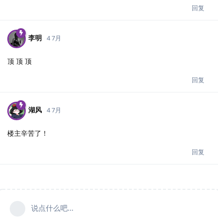
回复
李明
4 7月
顶 顶 顶
回复
湖风
4 7月
楼主辛苦了！
回复
说点什么吧...