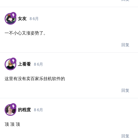
女友
8 6月
一不小心又涨姿势了。
回复
上看看
8 6月
这里有没有卖百家乐挂机软件的
回复
的程度
8 6月
顶 顶 顶
回复