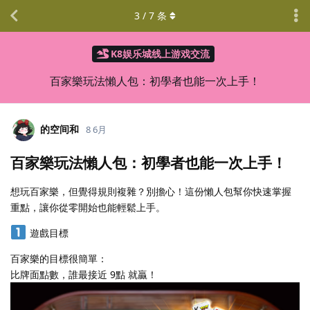
3
/
7
条
K8娱乐城线上游戏交流
百家樂玩法懶人包：初學者也能一次上手！
的空间和
8 6月
百家樂玩法懶人包：初學者也能一次上手！
想玩百家樂，但覺得規則複雜？別擔心！這份懶人包幫你快速掌握
重點，讓你從零開始也能輕鬆上手。
遊戲目標
百家樂的目標很簡單：
比牌面點數，誰最接近 9點 就贏！