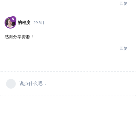
回复
的程度
29 5月
感谢分享资源！
回复
说点什么吧...