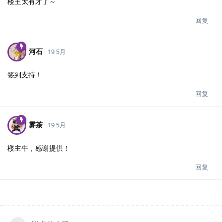
楼主太有才了～
回复
河石
19 5月
签到支持！
回复
雾茶
19 5月
楼主牛，感谢提供！
回复