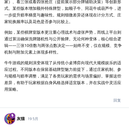
家）、看三张或看四张抢庄（提前展示部分牌辅助决策）等创新形
式。某些版本增加额外特殊牌型，如顺子牛、同花牛或葫芦牛，进
一步提升赔率梯度与趣味性。规则细微差异还体现在计分方式、庄
家轮换频率以及花色是否参与比较上。
例如，某些棋牌室版本更注重心理战术与虚张声势，而线上平台则
通过算法确保洗牌随机性与公开验牌。无论何种变体，核心组合逻
辑——三张10倍数与两张点数决定——始终不变，仅在规模、竞争
机制与附加元素上体现多样性。
牛牛游戏的规则演变体现了从传统小桌博弈向现代大规模娱乐的适
应过程。不同版本在保留基础牌型魅力前提下，通过庄家机制、参
与规模与赔率调整，满足了各类玩家的需求与场景偏好。掌握这些
差异，有助于玩家根据自身风格选择适宜版本，并在实战中灵活应
用策略。
回复
灰猫
19 5月