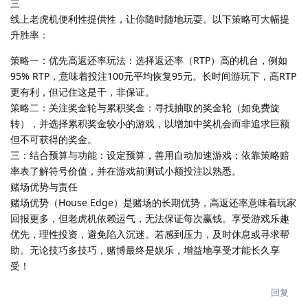
三
线上老虎机便利性提供性，让你随时随地玩耍。以下策略可大幅提
升胜率：
策略一：优先高返还率玩法：选择返还率（RTP）高的机台，例如
95% RTP，意味着投注100元平均恢复95元。长时间游玩下，高RTP
更有利，但记住这是干，非保证。
策略二：关注奖金轮与累积奖金：寻找抽取的奖金轮（如免费旋
转），并选择累积奖金较小的游戏，以增加中奖机会而非追求巨额
但不可获得的奖金。
三：结合预算与功能：设定预算，善用自动加速游戏；依靠策略赔
率表了解符号价值，并在游戏前测试小额投注以熟悉。
赌场优势与责任
赌场优势（House Edge）是赌场的长期优势，高返还率意味着玩家
回报更多，但老虎机依赖运气，无法保证每次赢钱。享受游戏乐趣
优先，理性投资，避免陷入沉迷。若感到压力，及时休息或寻求帮
助。无论技巧多技巧，赌博最终是娱乐，增益地享受才能长久享
受！
回复