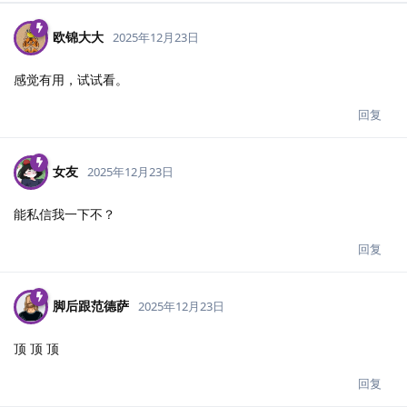
欧锦大大
2025年12月23日
感觉有用，试试看。
回复
女友
2025年12月23日
能私信我一下不？
回复
脚后跟范德萨
2025年12月23日
顶 顶 顶
回复