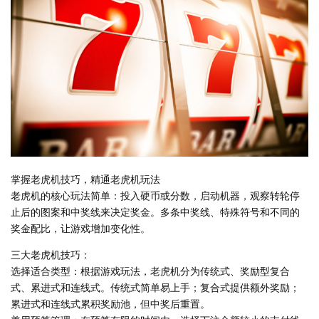
掌握老虎机技巧，精通老虎机玩法
老虎机的核心玩法简单：投入硬币或分数，启动机器，观察转轮停
止后的图案和中奖线来决定奖金。多条中奖线、特殊符号和不同的
奖金配比，让游戏增加变化性。
三大老虎机技巧：
选择适合类型：根据游戏玩法，老虎机分为传统式、奖励型复合
式、累进式和连线式。传统式简单易上手；复合式提供额外奖励；
累进式和连线式累积奖励池，但中奖后重置。