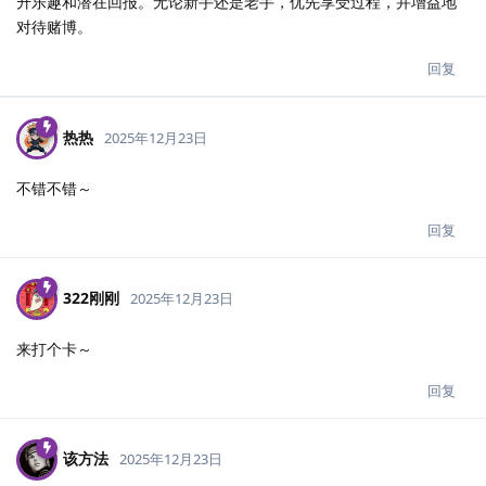
升乐趣和潜在回报。无论新手还是老手，优先享受过程，并增益地
对待赌博。
回复
热热
2025年12月23日
不错不错～
回复
322刚刚
2025年12月23日
来打个卡～
回复
该方法
2025年12月23日