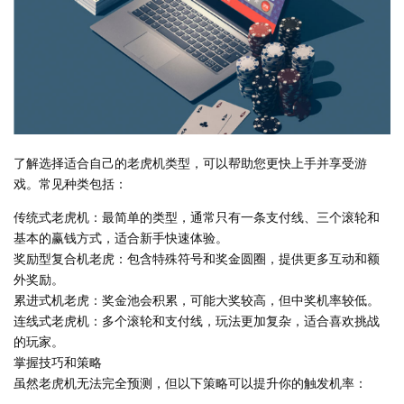
了解选择适合自己的老虎机类型，可以帮助您更快上手并享受游
戏。常见种类包括：
传统式老虎机：最简单的类型，通常只有一条支付线、三个滚轮和
基本的赢钱方式，适合新手快速体验。
奖励型复合机老虎：包含特殊符号和奖金圆圈，提供更多互动和额
外奖励。
累进式机老虎：奖金池会积累，可能大奖较高，但中奖机率较低。
连线式老虎机：多个滚轮和支付线，玩法更加复杂，适合喜欢挑战
的玩家。
掌握技巧和策略
虽然老虎机无法完全预测，但以下策略可以提升你的触发机率：