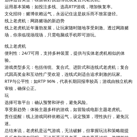
运用基本策略：如投注多线、选高RTP游戏，增加恢复率。
文化招待：赌博依赖运气，永远记住这是娱乐而不致富捷径。
线上老虎机：网路赌场的新趋势
线上老虎机近年蓬勃发展，让玩家随时随地享受刺激。透过网路赌
场，你亲临现场现场，只需电脑或手机即可游玩。
线上老虎机
便利性：24/7可用，支持多种装置，提供与实体老虎机相似的体
验。
游戏类型多元：包括传统、复合式、进阶式和连线式老虎机；复合
式因高奖金和互动性广受欢迎，连线式则适合追求刺激的玩家。
RTP与公平性：如RTP 96%，代表长期回报率较高；游戏由独立机构
审核，确保公正。
玩
选择可靠平台：确认预警和评价，避免风险。
享受新趋势：体验主题多样的游戏，如冒险或电影主题老虎机。
责任提醒：线上游戏同样依赖运气，设定预算，理性执行，避免沉
迷。
总结来说，老虎机是运气游戏，无法破解，但掌握玩法和策略能提