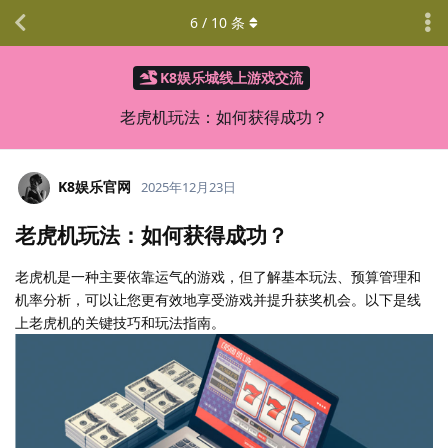
6
/
10
条
K8娱乐城线上游戏交流
老虎机玩法：如何获得成功？
K8娱乐官网
2025年12月23日
老虎机玩法：如何获得成功？
老虎机是一种主要依靠运气的游戏，但了解基本玩法、预算管理和
机率分析，可以让您更有效地享受游戏并提升获奖机会。以下是线
上老虎机的关键技巧和玩法指南。