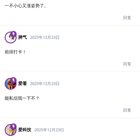
一不小心又涨姿势了。
回复
脾气
2025年12月23日
前排打卡！
回复
爱看
2025年12月23日
能私信我一下不？
回复
爱科技
2025年12月23日