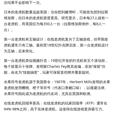
次结果不会影响下一次。
日本的老虎机数量远超美国：当你想到赌博时，可能首先想到拉斯
维加斯，但日本的老虎机密度更高。研究显示，日本每27人就有一
台老虎机，而美国仅为每350人一台（拉斯维加斯例外，每8人一
台）。
第一台老虎机有五轴设计：在线老虎机复兴了五轴游戏，但早期老
虎机通常只有三轴。最初受18世纪扑克牌启发，第一台老虎机设计
为五轴，后来简化。
第一台老虎机类似视频扑克：19世纪开发的扑克机有五个滚动鼓，
每个鼓显示十张牌。发明家Charles Fey将其改编，添加“保留”功
能，命名为“技能抽奖”，玩家可保留某些牌并重新旋转。
水果符号老虎机源于美国禁令：1907年，Herbert Mills发明的水果
老虎机使用樱桃、橙子等符号（代表口香糖口味），以规避法律。
水果符号因此成为老虎机的代名词，尤其在英国和欧洲。
在线老虎机回报率更高：在线老虎机的玩家回报率（RTP）通常在
94%-98%之间，高于实体老虎机。这使得在线游戏更具吸引力。