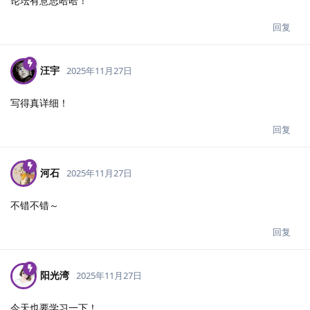
论坛有意思哈哈！
回复
汪宇
2025年11月27日
写得真详细！
回复
河石
2025年11月27日
不错不错～
回复
阳光湾
2025年11月27日
今天也要学习一下！