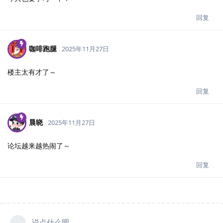
回复
咖啡跑腿
2025年11月27日
楼主太有才了～
回复
晨晓
2025年11月27日
论坛越来越热闹了～
回复
说点什么吧...