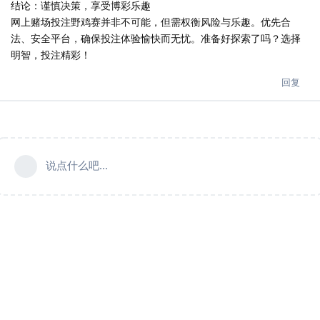
结论：谨慎决策，享受博彩乐趣
网上赌场投注野鸡赛并非不可能，但需权衡风险与乐趣。优先合
法、安全平台，确保投注体验愉快而无忧。准备好探索了吗？选择
明智，投注精彩！
回复
说点什么吧...