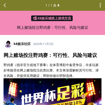
1
/
1
条
K8娱乐城线上游戏交流
网上赌场投注野鸡赛：可行性、风险与建议
k8娱乐社区
2025年11月5日
网上赌场投注野鸡赛：可行性、风险与建议
野鸡赛（指非官方或地下赛事）在体育博彩中备受争议，许多玩家
好奇能否在网上赌场投注此类比赛。本文将深度解析其可行性、潜
在风险，并提供实用建议，帮助你做出明智选择。