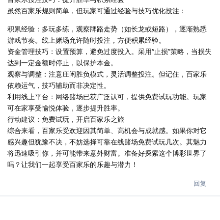
虽然百家乐规则简单，但玩家可通过经验与技巧优化投注：
积累经验：多玩多练，观察牌路走势（如长龙或短路），逐渐熟悉
游戏节奏。线上赌场允许随时投注，方便积累经验。
资金管理技巧：设置预算，避免过度投入。采用“止损”策略，当损失
达到一定金额时停止，以保护本金。
观察与调整：注意庄闲胜负模式，灵活调整投注。但记住，百家乐
依赖运气，技巧辅助而非决定性。
利用线上平台：网络赌场已获广泛认可，提供免费试玩功能。玩家
可在家享受愉悦体验，逐步提升胜率。
行动建议：免费试玩，开启百家乐之旅
综合来看，百家乐受欢迎因其简单、高机会与成就感。如果你对它
感兴趣但犹豫不决，不妨选择可靠在线赌场免费试玩几次。其魅力
将迅速吸引你，并可能带来意外财富。准备好探索这个博彩世界了
吗？让我们一起享受百家乐的乐趣与潜力！
回复