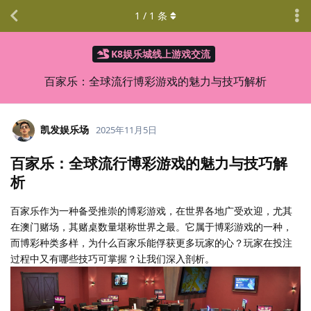
1
/
1
条
K8娱乐城线上游戏交流
百家乐：全球流行博彩游戏的魅力与技巧解析
凯发娱乐场
2025年11月5日
百家乐：全球流行博彩游戏的魅力与技巧解
析
百家乐作为一种备受推崇的博彩游戏，在世界各地广受欢迎，尤其
在澳门赌场，其赌桌数量堪称世界之最。它属于博彩游戏的一种，
而博彩种类多样，为什么百家乐能俘获更多玩家的心？玩家在投注
过程中又有哪些技巧可掌握？让我们深入剖析。