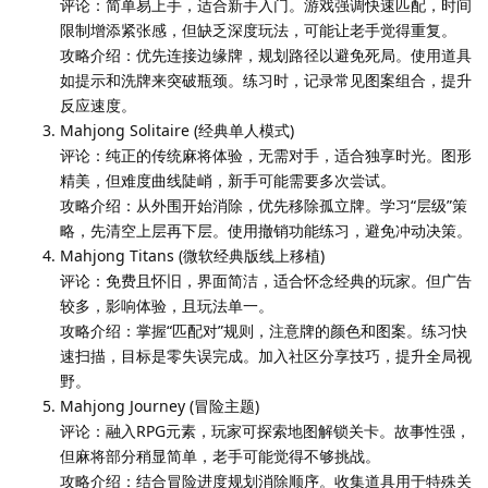
评论：简单易上手，适合新手入门。游戏强调快速匹配，时间
限制增添紧张感，但缺乏深度玩法，可能让老手觉得重复。
攻略介绍：优先连接边缘牌，规划路径以避免死局。使用道具
如提示和洗牌来突破瓶颈。练习时，记录常见图案组合，提升
反应速度。
Mahjong Solitaire (经典单人模式)
评论：纯正的传统麻将体验，无需对手，适合独享时光。图形
精美，但难度曲线陡峭，新手可能需要多次尝试。
攻略介绍：从外围开始消除，优先移除孤立牌。学习“层级”策
略，先清空上层再下层。使用撤销功能练习，避免冲动决策。
Mahjong Titans (微软经典版线上移植)
评论：免费且怀旧，界面简洁，适合怀念经典的玩家。但广告
较多，影响体验，且玩法单一。
攻略介绍：掌握“匹配对”规则，注意牌的颜色和图案。练习快
速扫描，目标是零失误完成。加入社区分享技巧，提升全局视
野。
Mahjong Journey (冒险主题)
评论：融入RPG元素，玩家可探索地图解锁关卡。故事性强，
但麻将部分稍显简单，老手可能觉得不够挑战。
攻略介绍：结合冒险进度规划消除顺序。收集道具用于特殊关