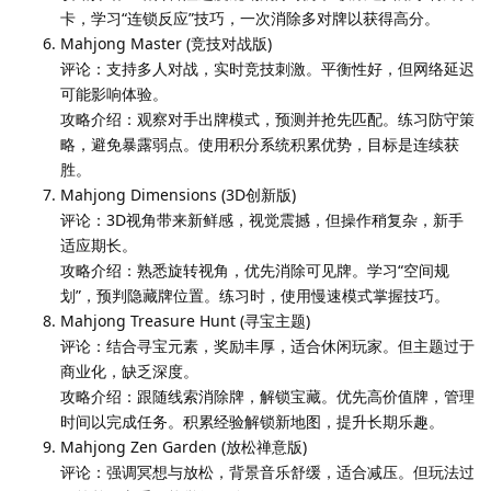
卡，学习“连锁反应”技巧，一次消除多对牌以获得高分。
Mahjong Master (竞技对战版)
评论：支持多人对战，实时竞技刺激。平衡性好，但网络延迟
可能影响体验。
攻略介绍：观察对手出牌模式，预测并抢先匹配。练习防守策
略，避免暴露弱点。使用积分系统积累优势，目标是连续获
胜。
Mahjong Dimensions (3D创新版)
评论：3D视角带来新鲜感，视觉震撼，但操作稍复杂，新手
适应期长。
攻略介绍：熟悉旋转视角，优先消除可见牌。学习“空间规
划”，预判隐藏牌位置。练习时，使用慢速模式掌握技巧。
Mahjong Treasure Hunt (寻宝主题)
评论：结合寻宝元素，奖励丰厚，适合休闲玩家。但主题过于
商业化，缺乏深度。
攻略介绍：跟随线索消除牌，解锁宝藏。优先高价值牌，管理
时间以完成任务。积累经验解锁新地图，提升长期乐趣。
Mahjong Zen Garden (放松禅意版)
评论：强调冥想与放松，背景音乐舒缓，适合减压。但玩法过