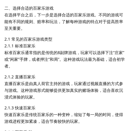
二、选择合适的百家乐游戏
在选择平台之后，下一步是选择合适的百家乐游戏。不同的游戏可
能有不同的规则、赔率和玩法，了解每种游戏的特点对于提高胜率
至关重要。
2.1 常见的百家乐游戏类型
2.1.1 标准百家乐
标准百家乐通常指的是传统的8副牌游戏，玩家可以选择下注“庄家”
或“闲家”手牌，或者押注“和局”。这种游戏玩法最为基础，适合初学
者。
2.1.2 直播百家乐
直播百家乐是由真人荷官主持的游戏，玩家通过视频直播的方式参
与游戏。这种游戏形式能够提供更加真实的赌场体验，适合喜欢沉
浸式体验的玩家。
2.1.3 快速百家乐
快速百家乐是传统百家乐的一种变种，缩短了每一局的时间，使得
游戏进程更加紧凑，适合节奏较快的玩家。