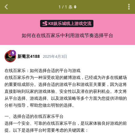
1
/
1
条
K8娱乐城线上游戏交流
如何在在线百家乐中利用游戏节奏选择平台
新葡京4188
2025年4月3日
在线百家乐：如何选择合适的平台与游戏
在线百家乐作为一种深受欢迎的赌博游戏，已经成为许多在线赌场
的重要组成部分。选择合适的游戏平台和游戏至关重要，因为这将
直接影响到玩家的游戏体验、安全性以及潜在的获利机会。本文将
从平台选择、游戏选择、以及游戏策略等多个方面为您提供详细的
分析与指导，帮助您做出明智的选择。
一、选择合适的在线百家乐平台
选择一个安全、可靠的在线百家乐平台，是玩家体验良好游戏的前
提。以下是选择平台时需要考虑的关键因素：