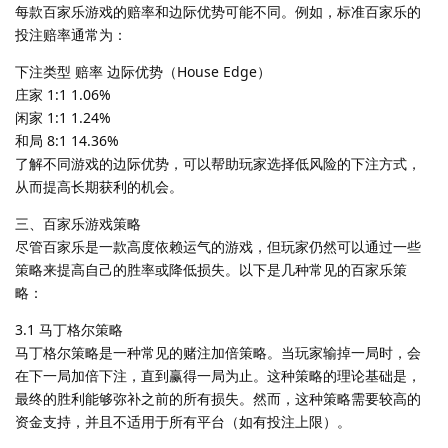
每款百家乐游戏的赔率和边际优势可能不同。例如，标准百家乐的
投注赔率通常为：
下注类型 赔率 边际优势（House Edge）
庄家 1:1 1.06%
闲家 1:1 1.24%
和局 8:1 14.36%
了解不同游戏的边际优势，可以帮助玩家选择低风险的下注方式，
从而提高长期获利的机会。
三、百家乐游戏策略
尽管百家乐是一款高度依赖运气的游戏，但玩家仍然可以通过一些
策略来提高自己的胜率或降低损失。以下是几种常见的百家乐策
略：
3.1 马丁格尔策略
马丁格尔策略是一种常见的赌注加倍策略。当玩家输掉一局时，会
在下一局加倍下注，直到赢得一局为止。这种策略的理论基础是，
最终的胜利能够弥补之前的所有损失。然而，这种策略需要较高的
资金支持，并且不适用于所有平台（如有投注上限）。