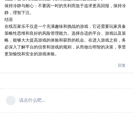
保持冷静与耐心：不要因一时的失利而急于追求更高回报，保持冷
静，理智下注。
结语
在线百家乐不仅是一个充满趣味和挑战的游戏，它还需要玩家具备
策略性思维和良好的风险管理能力。选择合适的平台、游戏以及策
略，能够大大提高游戏的体验和获胜的机会。在进入游戏之前，务
必深入了解平台的信誉和游戏的规则，从而做出明智的决策，享受
更加愉悦和安全的游戏体验。
回复
说点什么吧...