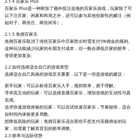
2.1.4 百家乐 Plus
百家乐 Plus是一种附加了额外投注选项的百家乐游戏，玩家除了可
以下注庄家、闲家和和局之外，还可以参与其他创新性的赌注（例
如对子、两倍庄、两倍闲等）。
2.1.5 免佣百家乐
免佣百家乐取消了传统百家乐中庄家胜出时需支付5%佣金的规则。
这种玩法能减少玩家的长期支付成本，但一般会调低庄家的赔率，
变得更加复杂。
2.2 如何选择适合自己的游戏类型
选择适合自己风格的游戏至关重要，以下是一些选游戏的建议：
新手玩家：可以从标准百家乐入手，规则简单，易于理解。
寻求高互动的玩家：可以选择直播百家乐，增加游戏的互动性与真
实感。
追求快速游戏体验的玩家：可以尝试快速百家乐，节奏较快，适合
短时间内体验更多局数。
想降低风险的玩家：免佣百家乐适合那些不想支付高额佣金的玩
家，但需要了解其背后的赔率调整。
2.3 赔率与边际优势