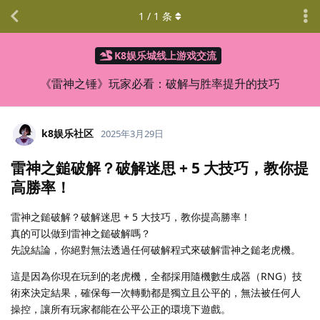
1
/
1
条
K8娱乐城线上游戏交流
《雷神之锤》玩家必看：破解与胜率提升的技巧
k8娱乐社区
2025年3月29日
雷神之鎚破解？破解迷思 + 5 大技巧，教你提
高勝率！
雷神之鎚破解？破解迷思 + 5 大技巧，教你提高勝率！
真的可以做到雷神之鎚破解嗎？
先說結論，你絕對無法透過任何破解程式來破解雷神之鎚老虎機。
這是因為你現在玩到的老虎機，全都採用隨機數生成器（RNG）技
術來決定結果，確保每一次轉動都是獨立且公平的，無法被任何人
操控，讓所有玩家都能在公平公正的環境下遊戲。