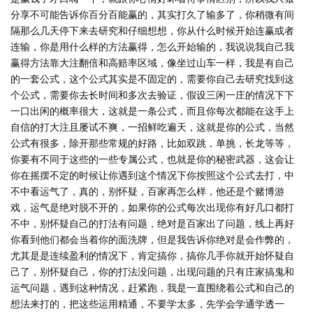
分享不可能告诉你百分百能赢的，其实打久了输多了，你稍微有间
隔那么几天停下来去研究和仔细想想，你从什么时候开始连赢或者
连输，你是用什么样的方法赢得，怎么开始输的，我说说我自己我
赢得方法靠大注翻倍和高赔率区域，像坐过山车一样，我是有自己
的一套公式，这个公式其实是不固定的，需要你自己去研究找到这
个公式，需要你去长时间和多次去验证，假设三闲一庄的情况下下
一口出闲的概率很大，这就是一条公式，而且你每次都能在这手上
自信的打大注且屡试不爽，一招鲜吃遍天，这就是你的公式，当然
公式有很多，除开那些常规的好路，比如双跳，单挑，长龙等等，
你要有不同于这些的一些专属公式，也就是你的秘密武器，这会让
你在摇摆不定的时候让你遇到这个情况下你按照这个公式去打，中
不中看运气了，真的，别怀疑，百家再怎么样，他还是个赌博游
戏，运气是绝对脱不开的，如果你的公式每次出现你有好几口都打
不中，别怀疑自己的打法有问题，绝对是百家出了问题，线上再好
你看到他们都会当着你的面洗牌，但是我告诉你绝对是会作弊的，
尤其是是连续盈利的情况下，肯定搞你，搞你几手你就开始怀疑自
己了，别怀疑自己，你的打法没问题，出现问题的只有庄家搞鬼和
运气问题，遇到这种情况，赶紧跑，我是一直围绕着公式和自己的
想法来打的，把这些运用精通，不要学太多，先学会学通学透一