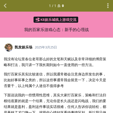
1
/
1
条
K8娱乐城线上游戏交流
我的百家乐游戏心态：新手的心理战
凯发娱乐场
2025年3月25日
我没有论坛里各位老哥那么好的文笔和天赋以及非常详细的博弈策
略和打法，我只讲一下我长期到如今一直使用的一些方法。
我打百家乐其实比较迷信，所以我通常都会注意身边所发生的事，
比如好事坏事之类的，所以这些事通常我会留意一下，决定今天是
否要干，以上纯属个人迷信不值得参考
下面说说我的一些惯用性思维，其实大家打百家乐，策略和打法归
根结底要的就是一个结果，无论你是长久战还是闪电战，我们的要
结果就是盈利，盈利这件事说实话很难，任何人告诉你说轻松，都
是赢钱了才口嗨一下，就跟你心情好坏看待事情区别，所以我只做