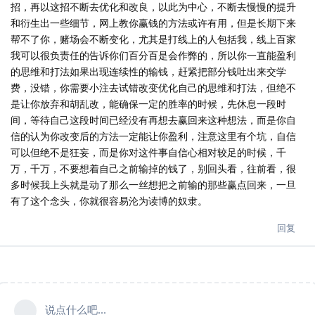
招，再以这招不断去优化和改良，以此为中心，不断去慢慢的提升
和衍生出一些细节，网上教你赢钱的方法或许有用，但是长期下来
帮不了你，赌场会不断变化，尤其是打线上的人包括我，线上百家
我可以很负责任的告诉你们百分百是会作弊的，所以你一直能盈利
的思维和打法如果出现连续性的输钱，赶紧把部分钱吐出来交学
费，没错，你需要小注去试错改变优化自己的思维和打法，但绝不
是让你放弃和胡乱改，能确保一定的胜率的时候，先休息一段时
间，等待自己这段时间已经没有再想去赢回来这种想法，而是你自
信的认为你改变后的方法一定能让你盈利，注意这里有个坑，自信
可以但绝不是狂妄，而是你对这件事自信心相对较足的时候，千
万，千万，不要想着自己之前输掉的钱了，别回头看，往前看，很
多时候我上头就是动了那么一丝想把之前输的那些赢点回来，一旦
有了这个念头，你就很容易沦为读博的奴隶。
回复
说点什么吧...