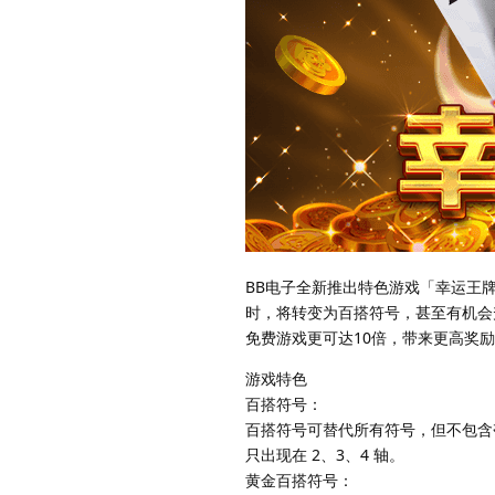
BB电子全新推出特色游戏「幸运王
时，将转变为百搭符号，甚至有机会
免费游戏更可达10倍，带来更高奖
游戏特色
百搭符号：
百搭符号可替代所有符号，但不包含
只出现在 2、3、4 轴。
黄金百搭符号：