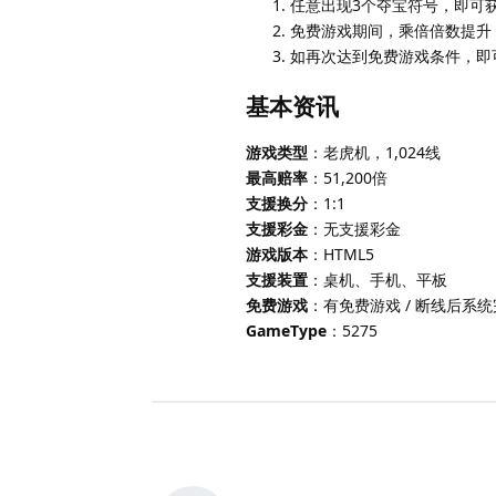
任意出现3个夺宝符号，即可获
免费游戏期间，乘倍倍数提升，依
如再次达到免费游戏条件，即
基本资讯
游戏类型
：老虎机，1,024线
最高赔率
：51,200倍
支援换分
：1:1
支援彩金
：无支援彩金
游戏版本
：HTML5
支援装置
：桌机、手机、平板
免费游戏
：有免费游戏 / 断线后系
GameType
：5275