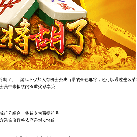
「麻将胡了」，游戏不仅加入有机会变成百搭的金色麻将，还可以通过连续
会员带来极致的双重奖励享受
成得分组合，将转变为百搭符号
方乘倍倍数将依序递增½/⅗倍