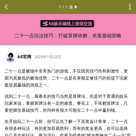
1
/
1
条
K8娱乐城线上游戏交流
二十一点玩法技巧：打破算牌依赖，依靠基础策略
k8官网
2025年1月22日
二十一点是赌场中非常热门的游戏，不仅因其技巧性和刺激性，更
因为其极低的赌场优势，二十一点是在掌握足够技巧的前提下玩家
最容易赢钱的游戏之一。
说到二十一点，最着名的技巧当然是算牌法，但是对于普通的娱乐
玩家来说，掌握算牌法有一定的难度。事实上，不依赖算牌法，只
要把握住基础技巧，你同样有很大可能在二十一点中赢到钱。
在开始玩二十一点前，你可以先了解一下其奖金计算单，二十一点
有很多种玩法，有的更加容易胜利，而有的奖金更高，你可以选择
自己喜欢的玩法。最为流行，也最为经典的“维加斯艳光二十一点”是