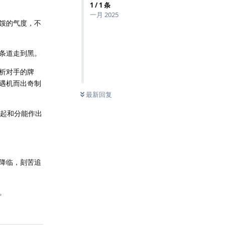
1
/
1
条
一月 2025
馁的气度，不
条道走到黑。
析对手的牌
遇机而出奇制
最新回复
够起和分能作出
降临，刻苦追
。
回复