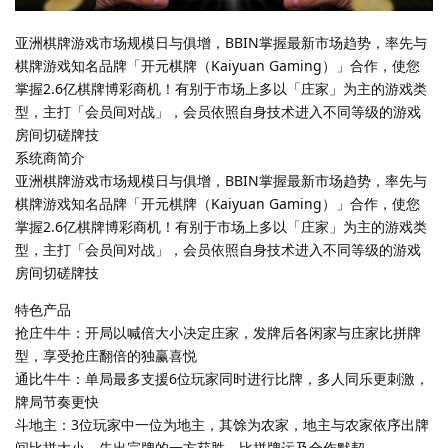
亚洲棋牌游戏市场规模日与俱增，BBIN掌握最新市场趋势，率先与
棋牌游戏知名品牌「开元棋牌（Kaiyuan Gaming）」合作，使您
掌握2.6亿棋牌博彩商机！有别于市场上多以「庄家」为主的游戏类
型，主打「会员间对战」，会员依照自身技术进入不同等级的游戏
房间切磋牌技​
系统商简介
亚洲棋牌游戏市场规模日与俱增，BBIN掌握最新市场趋势，率先与
棋牌游戏知名品牌「开元棋牌（Kaiyuan Gaming）」合作，使您
掌握2.6亿棋牌博彩商机！有别于市场上多以「庄家」为主的游戏类
型，主打「会员间对战」，会员依照自身技术进入不同等级的游戏
房间切磋牌技​
特色产品
抢庄牛牛：开局以喊倍大小决定庄家，发牌后各闲家与庄家比拼牌
型，享受抢庄翻倍的独赢喜悦
通比牛牛：单局最多支援6位玩家同时进行比牌，多人同乐更刺激，
牌局节奏更快
斗地主：3位玩家中一位为地主，其馀为农家，地主与农家依序出牌
间比拼大小，先出完牌的一方获胜，比拼牌运及合作默契