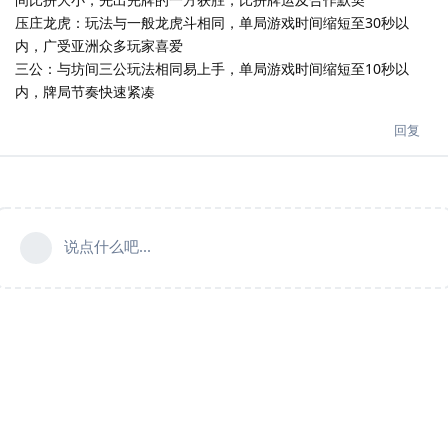
压庄龙虎：玩法与一般龙虎斗相同，单局游戏时间缩短至30秒以
内，广受亚洲众多玩家喜爱
三公：与坊间三公玩法相同易上手，单局游戏时间缩短至10秒以
内，牌局节奏快速紧凑
回复
说点什么吧...