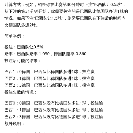
计算方式：例如，如果你在比赛第30分钟时下注“巴西队让0.5球”，
从下注的第31分钟开始，你需要关注的是巴西队比德国队多进1球的
情况。如果下注“巴西队让1.5球”，则需要巴西队在下注后的时间内
比德国队多进2球。
简单举例：
投注：巴西队让0.5球
赔率：巴西队赔率 1.030，德国队赔率 0.860
投注后可能的结果：
巴西1：0德国：巴西队比德国队多进1球，投注赢
巴西2：1德国：巴西队比德国队多进1球，投注赢
巴西2：3德国：巴西队比德国队多进1球，投注赢
投注失败的情况：
巴西0：0德国：巴西队没有比德国队多进1球，投注输
巴西1：1德国：巴西队没有比德国队多进1球，投注输
巴西2：3德国：巴西队没有比德国队多进1球，投注输
额外说明：